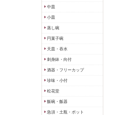
中皿
小皿
蒸し碗
円菓子碗
天皿・吞水
刺身鉢・向付
酒器・フリーカップ
珍味・小付
松花堂
飯碗・飯器
急須・土瓶・ポット