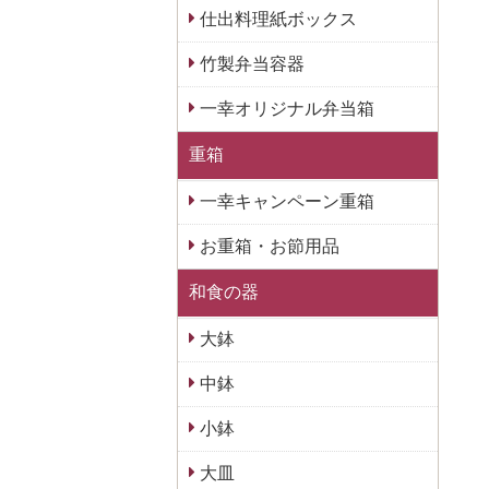
仕出料理紙ボックス
竹製弁当容器
一幸オリジナル弁当箱
重箱
一幸キャンペーン重箱
お重箱・お節用品
和食の器
大鉢
中鉢
小鉢
大皿