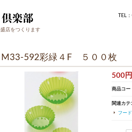
TEL：
繁盛店をつくります
M33-592彩緑４F ５００枚
500
商品コー
関連カテ
フード