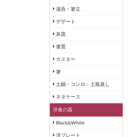
湯呑・箸立
デザート
灰皿
箸置
カスター
箸
土鍋・コンロ・土瓶蒸し
ネタケース
洋食の器
Black&White
洋プレート